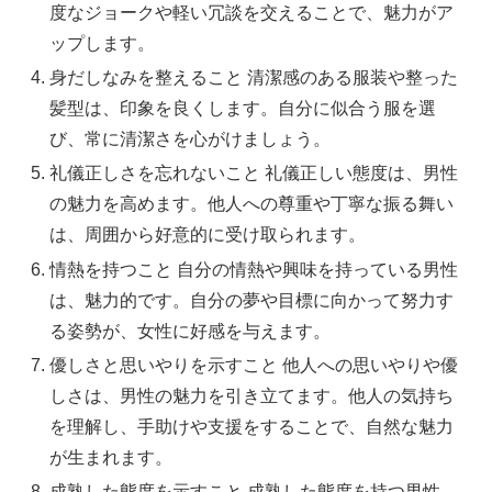
度なジョークや軽い冗談を交えることで、魅力がア
ップします。
身だしなみを整えること 清潔感のある服装や整った
髪型は、印象を良くします。自分に似合う服を選
び、常に清潔さを心がけましょう。
礼儀正しさを忘れないこと 礼儀正しい態度は、男性
の魅力を高めます。他人への尊重や丁寧な振る舞い
は、周囲から好意的に受け取られます。
情熱を持つこと 自分の情熱や興味を持っている男性
は、魅力的です。自分の夢や目標に向かって努力す
る姿勢が、女性に好感を与えます。
優しさと思いやりを示すこと 他人への思いやりや優
しさは、男性の魅力を引き立てます。他人の気持ち
を理解し、手助けや支援をすることで、自然な魅力
が生まれます。
成熟した態度を示すこと 成熟した態度を持つ男性